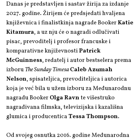
Danas je predstavljen i sastav žirija za izdanje
2027. godine. Žirijem će predsjedati hvaljena
književnica i finalistkinja nagrade Booker
Katie
Kitamura
, a uz nju će o nagradi odlučivati
pisac, prevoditelj i profesor francuske i
komparativne književnosti
Patrick
McGuinness
, redatelj i autor bestselera prema
izboru
The Sunday Timesa
Caleb Azumah
Nelson
, spisateljica, prevoditeljica i autorica
koja je već bila u užem izboru za Međunarodnu
nagradu Booker
Olga Ravn
te višestruko
nagrađivana filmska, televizijska i kazališna
glumica i producentica
Tessa Thompson
.
Od svojeg osnutka 2016. godine Međunarodna