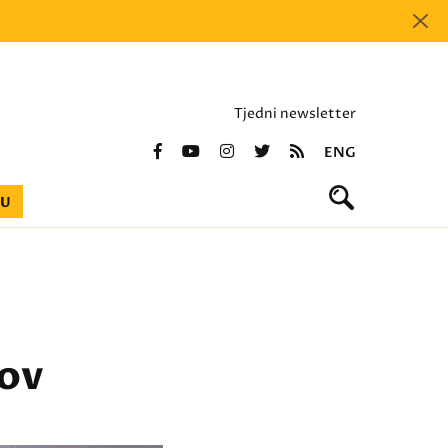
Tjedni newsletter
ENG
BU
mov