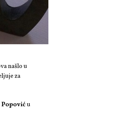
ova našlo u
eljuje za
 Popović
u