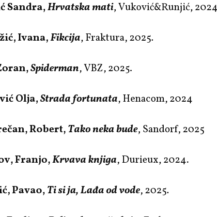
ić Sandra,
Hrvatska mati
, Vuković&Runjić, 2024
ić, Ivana,
Fikcija
, Fraktura, 2025.
 Zoran,
Spiderman
, VBZ, 2025.
ić Olja,
Strada fortunata
, Henacom, 2024
ečan, Robert,
Tako neka bude
, Sandorf, 2025
ov, Franjo,
Krvava knjiga
, Durieux, 2024.
ić, Pavao,
Ti si ja, Lađa od vode
, 2025.