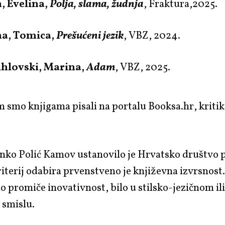
, Evelina,
Polja, slama, žudnja
, Fraktura,2025.
na, Tomica,
Prešućeni jezik
, VBZ, 2024.
uhlovski, Marina,
Adam
, VBZ, 2025.
 smo knjigama pisali na portalu Booksa.hr, kritik
nko Polić Kamov ustanovilo je Hrvatsko društvo p
riterij odabira prvenstveno je književna izvrsnos
 promiče inovativnost, bilo u stilsko-jezičnom ili
smislu.