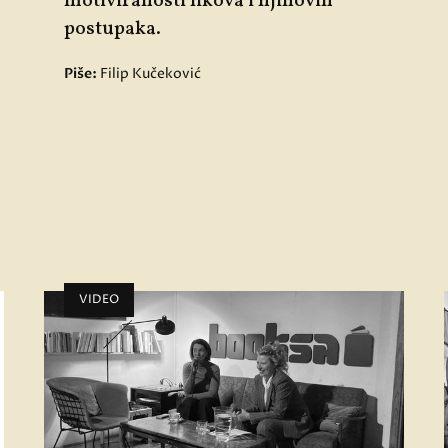
motiviranosti likova i njihovih
postupaka.
Piše:
Filip Kučeković
VIDEO