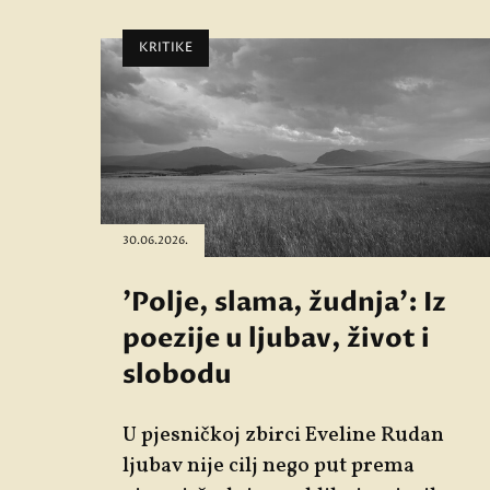
KRITIKE
30.06.2026.
'Polje, slama, žudnja': Iz
poezije u ljubav, život i
slobodu
U pjesničkoj zbirci Eveline Rudan
ljubav nije cilj nego put prema