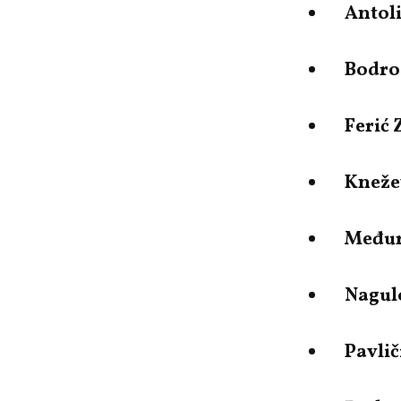
Antol
Bodrož
Ferić
Knežev
Međur
Nagul
Pavlič