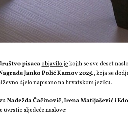
društvo pisaca
objavilo je
kojih se sve deset nasl
Nagrade Janko Polić Kamov 2025.
, koja se dodj
jiževno djelo napisano na hrvatskom jeziku.
avu
Nadežda Čačinovič, Irena Matijašević
i
Edo
je uvrstio sljedeće naslove: