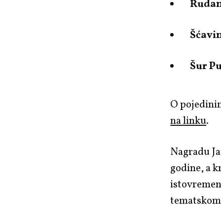
Rudan
Šćavi
Šur P
O pojedinim
na linku
.
Nagradu Ja
godine, a k
istovremeno
tematskom 