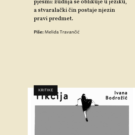
pjesmi: žudnja se oblikuje u jeziku,
a stvaralački čin postaje njezin
pravi predmet.
Piše:
Melida Travančić
KRITIKE