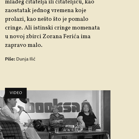
mlađeg čitatelja ili čitateljicu, kao
zaostatak jednog vremena koje
prolazi, kao nešto što je pomalo
cringe
. Ali istinski
cringe
momenata
u novoj zbirci Zorana Ferića ima
zapravo malo.
Piše:
Dunja Ilić
VIDEO