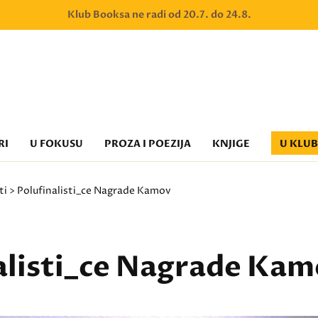
Klub Booksa ne radi od 20.7. do 24.8.
RI
U FOKUSU
PROZA I POEZIJA
KNJIGE
U KLU
ti
> Polufinalisti_ce Nagrade Kamov
alisti_ce Nagrade Ka