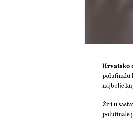
Hrvatsko 
polufinalu
najbolje kn
Žiri u sast
polufinale 