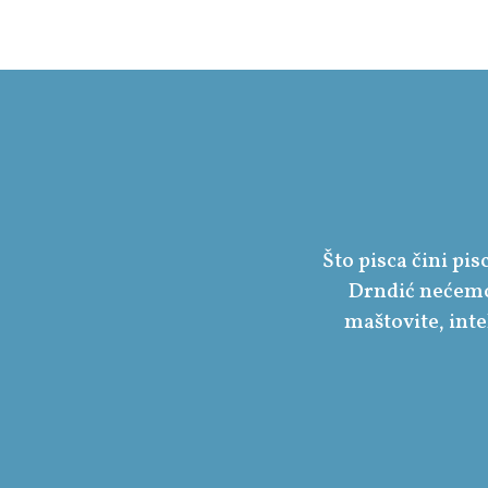
Što pisca čini pi
Drndić nećemo
maštovite, inte