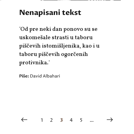
Nenapisani tekst
'Od pre neki dan ponovo su se
uskomešale strasti u taboru
piščevih istomišljenika, kao i u
taboru piščevih ogorčenih
protivnika.'
Piše:
David Albahari
1
2
3
4
5
…