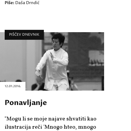
Piše:
Daša Drndić
PIŠČEV DNEVNIK
12.01.2016.
Ponavljanje
"Mogu li se moje najave shvatiti kao
ilustracija reči 'Mnogo hteo, mnogo