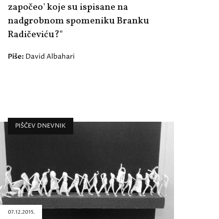
započeo' koje su ispisane na
nadgrobnom spomeniku Branku
Radičeviću?"
Piše:
David Albahari
PIŠČEV DNEVNIK
07.12.2015.