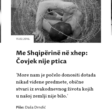
15.02.2016.
Me Shqipërinë në xhep:
Čovjek nije ptica
'More nam je počelo donositi dotada
nikad viđene predmete, obične
stvari iz svakodnevnog života kojih
u našoj zemlji nije bilo.'
Piše:
Daša Drndić