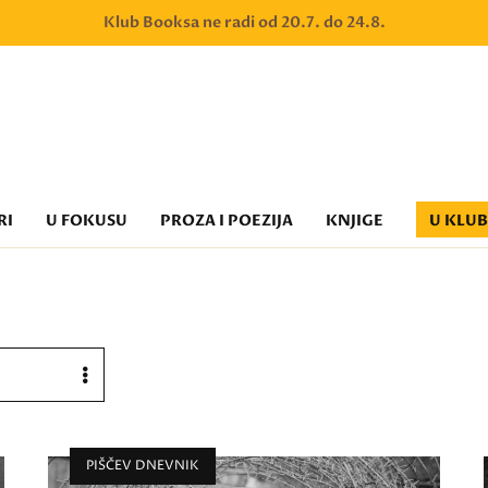
Klub Booksa ne radi od 20.7. do 24.8.
RI
U FOKUSU
PROZA I POEZIJA
KNJIGE
U KLU
PIŠČEV DNEVNIK