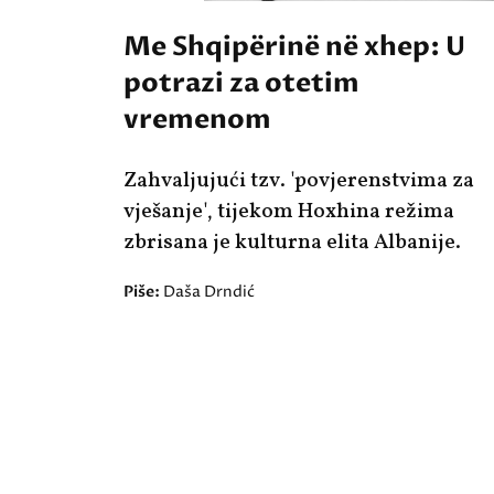
Me Shqipërinë në xhep: U
potrazi za otetim
vremenom
Zahvaljujući tzv. 'povjerenstvima za
vješanje', tijekom Hoxhina režima
zbrisana je kulturna elita Albanije.
Piše:
Daša Drndić