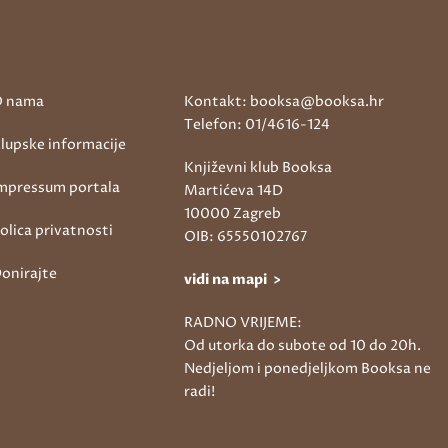
 nama
Kontakt: booksa@booksa.hr
Telefon: 01/4616-124
lupske informacije
Književni klub Booksa
mpressum portala
Martićeva 14D
10000 Zagreb
olica privatnosti
OIB: 65550102767
onirajte
vidi na mapi >
RADNO VRIJEME:
Od utorka do subote od 10 do 20h.
Nedjeljom i ponedjeljkom Booksa ne
radi!