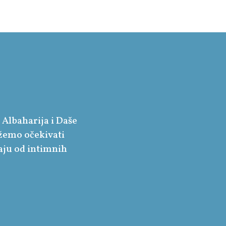
 Albaharija i Daše
žemo očekivati
raju od intimnih