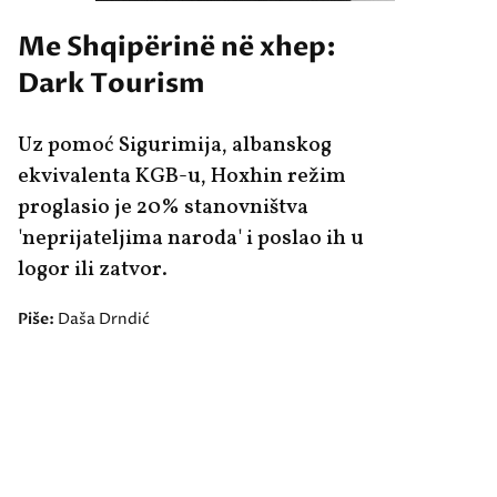
Me Shqipërinë në xhep:
Dark Tourism
Uz pomoć Sigurimija, albanskog
ekvivalenta KGB-u, Hoxhin režim
proglasio je 20% stanovništva
'neprijateljima naroda' i poslao ih u
logor ili zatvor.
Piše:
Daša Drndić