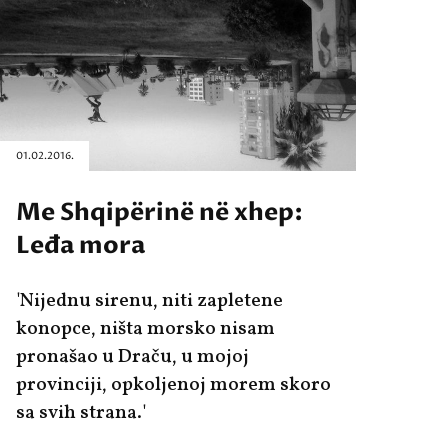
01.02.2016.
Me Shqipërinë në xhep:
Leđa mora
'Nijednu sirenu, niti zapletene
konopce, ništa morsko nisam
pronašao u Draču, u mojoj
provinciji, opkoljenoj morem skoro
sa svih strana.'