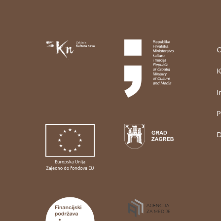
O
K
I
P
D