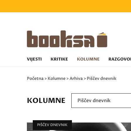
VIJESTI
KRITIKE
KOLUMNE
RAZGOVO
Početna
>
Kolumne
>
Arhiva
> Piščev dnevnik
KOLUMNE
Piščev dnevnik
PIŠČEV DNEVNIK