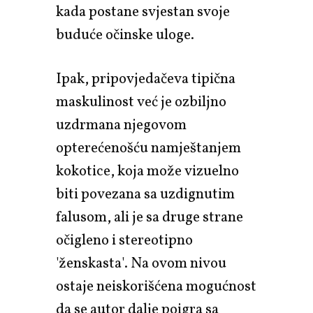
kada postane svjestan svoje
buduće očinske uloge.
Ipak, pripovjedačeva tipična
maskulinost već je ozbiljno
uzdrmana njegovom
opterećenošću namještanjem
kokotice, koja može vizuelno
biti povezana sa uzdignutim
falusom, ali je sa druge strane
očigleno i stereotipno
'ženskasta'. Na ovom nivou
ostaje neiskorišćena mogućnost
da se autor dalje poigra sa