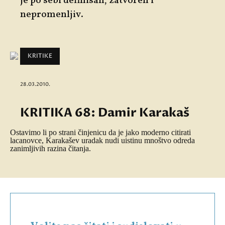
je po sebi definisan, zatvoren i
nepromenljiv.
KRITIKE
28.03.2010.
KRITIKA 68: Damir Karakaš
Ostavimo li po strani činjenicu da je jako moderno citirati
lacanovce, Karakašev uradak nudi uistinu mnoštvo odreda
zanimljivih razina čitanja.