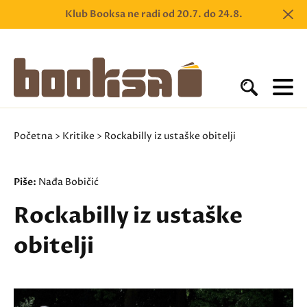
Klub Booksa ne radi od 20.7. do 24.8.
Početna
>
Kritike
> Rockabilly iz ustaške obitelji
Piše:
Nađa Bobičić
Rockabilly iz ustaške
obitelji