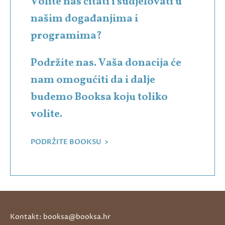
Volite nas čitati i sudjelovati u
našim događanjima i
programima?
Podržite nas. Vaša donacija će
nam omogućiti da i dalje
budemo Booksa koju toliko
volite.
PODRŽITE BOOKSU >
Kontakt: booksa@booksa.hr