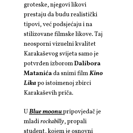
groteske, njegovi likovi
prestaju da budu realistički
tipovi, već podsjećaju i na
stilizovane filmske likove. Taj
neosporni vizuelni kvalitet
Karakaševog svijeta samo je
potvrđen izborom
Dalibora
Matanića
da snimi film
Kino
Lika
po istoimenoj zbirci
Karakaševih priča.
U
Blue moonu
pripovjedač je
mladi
rockabilly
, propali
student, kojem je osnovni