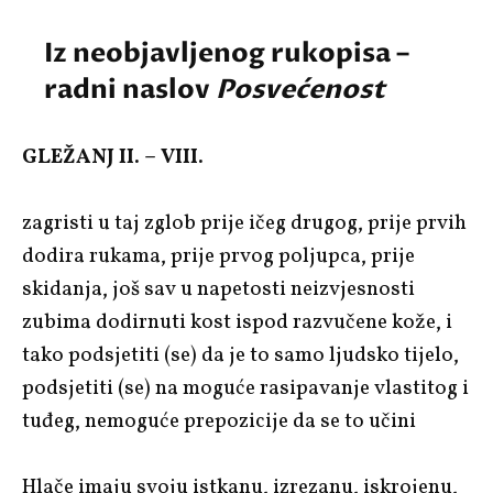
Iz neobjavljenog rukopisa –
radni naslov
Posvećenost
GLEŽANJ II. – VIII.
zagristi u taj zglob prije ičeg drugog,
prije prvih
dodira rukama, prije prvog poljupca, prije
skidanja,
još sav u napetosti neizvjesnosti
zubima dodirnuti kost ispod razvučene kože, i
tako podsjetiti (se) da je to samo ljudsko tijelo,
podsjetiti (se) na moguće rasipavanje vlastitog i
tuđeg, nemoguće prepozicije da se to učini
Hlače imaju svoju istkanu, izrezanu, iskrojenu,