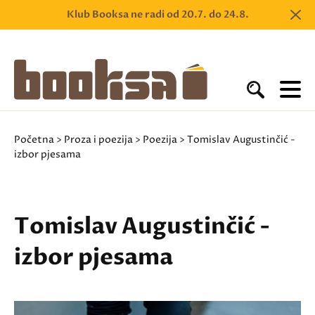
Klub Booksa ne radi od 20.7. do 24.8.
Početna
>
Proza i poezija
>
Poezija
> Tomislav Augustinčić -
izbor pjesama
Tomislav Augustinčić -
izbor pjesama