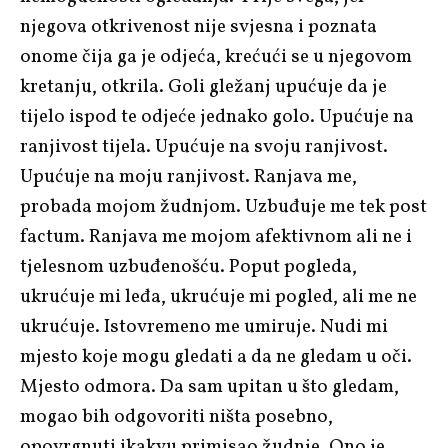
njegova otkrivenost nije svjesna i poznata
onome čija ga je odjeća, krećući se u njegovom
kretanju, otkrila. Goli gležanj upućuje da je
tijelo ispod te odjeće jednako golo. Upućuje na
ranjivost tijela. Upućuje na svoju ranjivost.
Upućuje na moju ranjivost. Ranjava me,
probada mojom žudnjom. Uzbuđuje me tek post
factum. Ranjava me mojom afektivnom ali ne i
tjelesnom uzbuđenošću. Poput pogleda,
ukrućuje mi leđa, ukrućuje mi pogled, ali me ne
ukrućuje. Istovremeno me umiruje. Nudi mi
mjesto koje mogu gledati a da ne gledam u oči.
Mjesto odmora. Da sam upitan u što gledam,
mogao bih odgovoriti ništa posebno,
opovrgnuti ikakvu primisao žudnje. Ono je