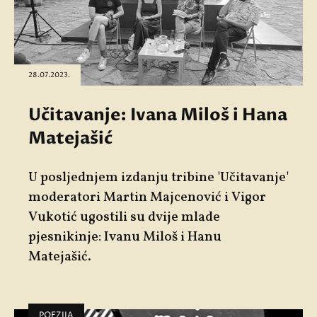
28.07.2023.
Učitavanje: Ivana Miloš i Hana
Matejašić
U posljednjem izdanju tribine '
Učitavanje'
moderatori
Martin Majcenović
i
Vigor
Vukotić
ugostili su dvije mlade
pjesnikinje:
Ivanu Miloš
i
Hanu
Matejašić
.
POEZIJA