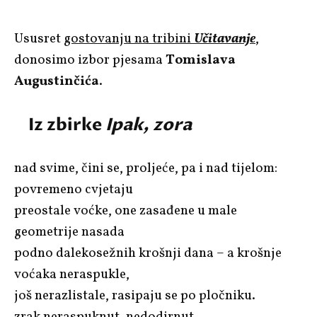
Ususret
gostovanju na tribini
Učitavanje
,
donosimo izbor pjesama
Tomislava
Augustinčića
.
Iz zbirke
Ipak, zora
nad svime, čini se, proljeće, pa i nad tijelom:
povremeno cvjetaju
preostale voćke, one zasađene u male
geometrije nasada
podno dalekosežnih krošnji dana – a krošnje
voćaka neraspukle,
još nerazlistale, rasipaju se po pločniku.
zrak neraspuknut, nedodirnut,