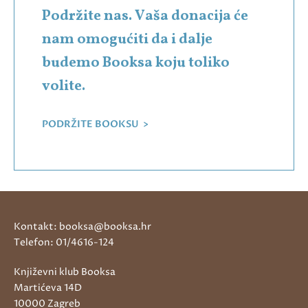
Podržite nas. Vaša donacija će
nam omogućiti da i dalje
budemo Booksa koju toliko
volite.
PODRŽITE BOOKSU >
Kontakt: booksa@booksa.hr
Telefon: 01/4616-124
Književni klub Booksa
Martićeva 14D
10000 Zagreb