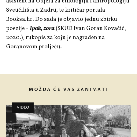
asistent na Odjelu za etnologiju i antropologiju
Sveučilišta u Zadru, te kritičar portala
Booksa.hr. Do sada je objavio jednu zbirku
poezije -
Ipak, zora
(SKUD Ivan Goran Kovačić,
2020.), rukopis za koju je nagrađen na
Goranovom proljeću.
MOŽDA ĆE VAS ZANIMATI
VIDEO