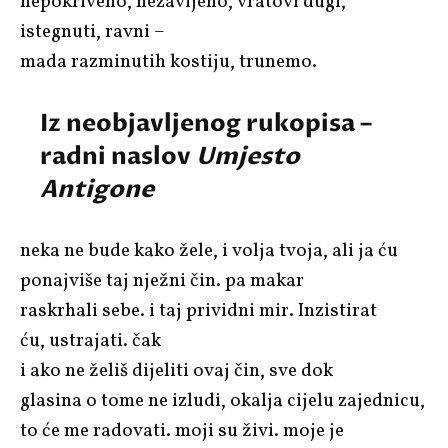
nepokriveno, nezavijeno, vratovi dugi,
istegnuti, ravni –
mada razminutih kostiju, trunemo.
Iz neobjavljenog rukopisa –
radni naslov
Umjesto
Antigone
neka ne bude kako žele, i volja tvoja, ali ja ću
ponajviše taj nježni čin. pa makar
raskrhali sebe. i taj prividni mir. Inzistirat
ću, ustrajati. čak
i ako ne želiš dijeliti ovaj čin, sve dok
glasina o tome ne izludi, okalja cijelu zajednicu,
to će me radovati. moji su živi. moje je