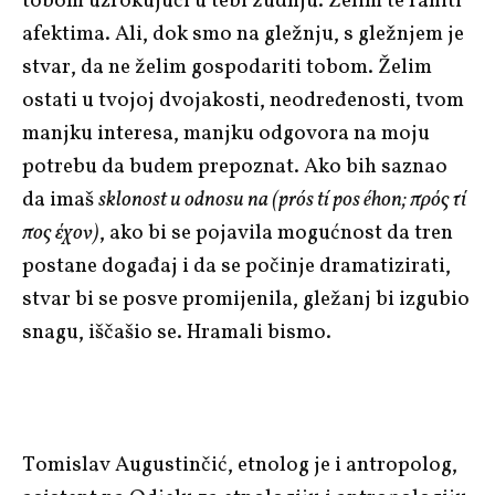
tobom uzrokujući u tebi žudnju. Želim te raniti
afektima. Ali, dok smo na gležnju, s gležnjem je
stvar, da ne želim gospodariti tobom. Želim
ostati u tvojoj dvojakosti, neodređenosti, tvom
manjku interesa, manjku odgovora na moju
potrebu da budem prepoznat. Ako bih saznao
da imaš
sklonost u odnosu na (prós tí pos éhon; πρός τί
πος έχον)
, ako bi se pojavila mogućnost da tren
postane događaj i da se počinje dramatizirati,
stvar bi se posve promijenila, gležanj bi izgubio
snagu, iščašio se. Hramali bismo.
Tomislav Augustinčić, etnolog je i antropolog,