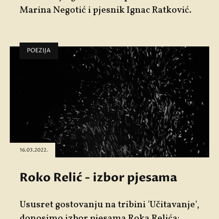
Marina Negotić
i pjesnik
Ignac Ratković
.
POEZIJA
16.03.2022.
Roko Relić - izbor pjesama
Ususret gostovanju na tribini 'Učitavanje',
donosimo izbor pjesama Roka Relića: