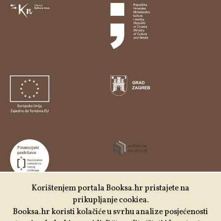
Korištenjem portala Booksa.hr pristajete na
prikupljanje cookiea.
Udruga Kulturtreger je korisnik institucionalne podrške
Booksa.hr koristi kolačiće u svrhu analize posjećenosti