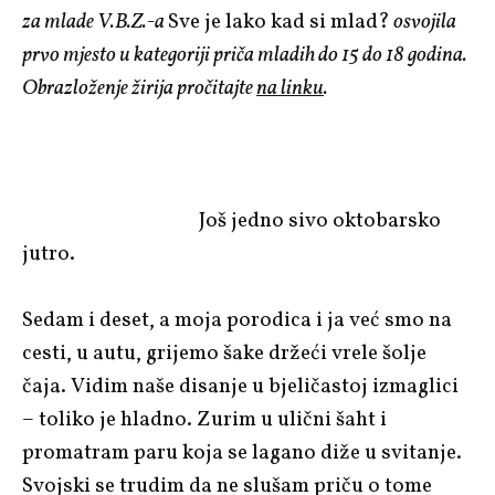
za mlade V.B.Z.-a
Sve je lako kad si mlad?
osvojila
prvo mjesto u kategoriji priča mladih do 15 do 18 godina.
Obrazloženje žirija pročitajte
na linku
.
Još jedno sivo oktobarsko
jutro.
Sedam i deset, a moja porodica i ja već smo na
cesti, u autu, grijemo šake držeći vrele šolje
čaja. Vidim naše disanje u bjeličastoj izmaglici
– toliko je hladno. Zurim u ulični šaht i
promatram paru koja se lagano diže u svitanje.
Svojski se trudim da ne slušam priču o tome