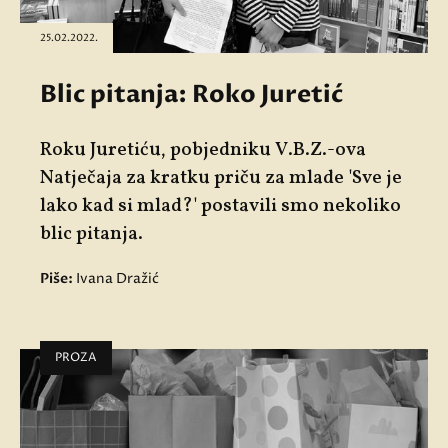
25.02.2022.
Blic pitanja: Roko Juretić
Roku Juretiću, pobjedniku V.B.Z.-ova
Natječaja za kratku priču za mlade 'Sve je
lako kad si mlad?' postavili smo nekoliko
blic pitanja.
Piše:
Ivana Dražić
PROZA