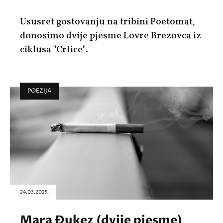
Ususret gostovanju na tribini Poetomat,
donosimo dvije pjesme Lovre Brezovca iz
ciklusa "Crtice".
POEZIJA
24.03.2025.
Mara Đukez (dvije pjesme)