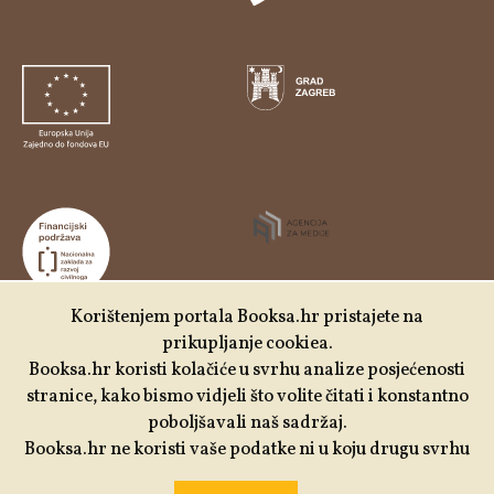
Korištenjem portala Booksa.hr pristajete na
prikupljanje cookiea.
Udruga Kulturtreger je korisnik institucionalne podrške
Booksa.hr koristi kolačiće u svrhu analize posjećenosti
Nacionalne zaklade za razvoj civilnoga društva za
stranice, kako bismo vidjeli što volite čitati i konstantno
stabilizaciju i/ili razvoj udruge u području demokratizacije i
poboljšavali naš sadržaj.
društvenog razvoja.
Booksa.hr ne koristi vaše podatke ni u koju drugu svrhu