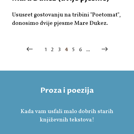
Ususret gostovanju na tribini "Poetomat",
donosimo dvije pjesme Mare Đukez.
1
2
3
4
5
6
…
Proza i poezija
Kada vam usfali malo dobrih starih
književnih tekstova!