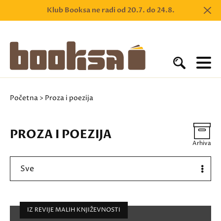
Klub Booksa ne radi od 20.7. do 24.8.
Početna
> Proza i poezija
PROZA I POEZIJA
Arhiva
Sve
IZ REVIJE MALIH KNJIŽEVNOSTI