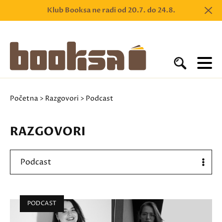
Klub Booksa ne radi od 20.7. do 24.8.
Početna
>
Razgovori
> Podcast
RAZGOVORI
Podcast
PODCAST