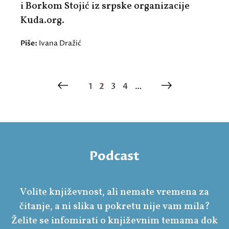
i Borkom Stojić iz srpske organizacije
Kuda.org.
Piše:
Ivana Dražić
1
2
3
4
…
Podcast
Volite književnost, ali nemate vremena za
čitanje, a ni slika u pokretu nije vam mila?
Želite se infomirati o književnim temama dok