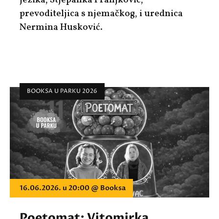
prevoditeljica s njemačkog, i urednica
Nermina Husković.
BOOKSA U PARKU 2026
16.06.2026. u 20:00 @ Booksa
Poetomat: Vitomirka