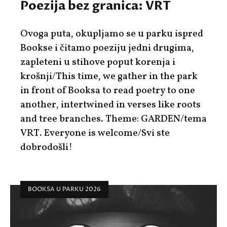
Poezija bez granica: VRT
Ovoga puta, okupljamo se u parku ispred
Bookse i čitamo poeziju jedni drugima,
zapleteni u stihove poput korenja i
krošnji/This time, we gather in the park
in front of Booksa to read poetry to one
another, intertwined in verses like roots
and tree branches. Theme: GARDEN/tema
VRT. Everyone is welcome/Svi ste
dobrodošli!
BOOKSA U PARKU 2026