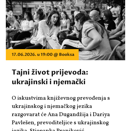
17.06.2026. u 19:00 @ Booksa
Tajni život prijevoda:
ukrajinski i njemački
O iskustvima književnog prevođenja s
ukrajinskog i njemačkog jezika
razgovarat će Ana Dugandžija i Dariya
Pavlešen, prevoditeljice s ukrajinskog
jezika, Stjepanka Pranjković,