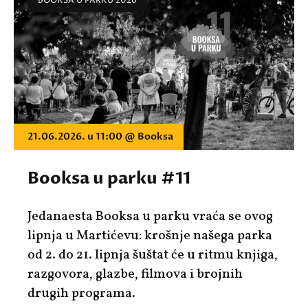
BOOKSA U PARKU 2026
21.06.2026. u 11:00 @ Booksa
Booksa u parku #11
Jedanaesta
Booksa u parku
vraća se ovog
lipnja u Martićevu: krošnje našega parka
od 2. do 21. lipnja
šuštat će u ritmu knjiga,
razgovora, glazbe, filmova i brojnih
drugih programa.