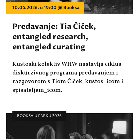
10.06.2026. u 19:00 @ Booksa
Predavanje: Tia Čiček,
entangled research,
entangled curating
Kustoski kolektiv WHW nastavlja ciklus
diskurzivnog programa predavanjem i
razgovorom s
Tiom Čiček
, kustos_icom i
spisateljem_icom.
BOOKSA U PARKU 2026