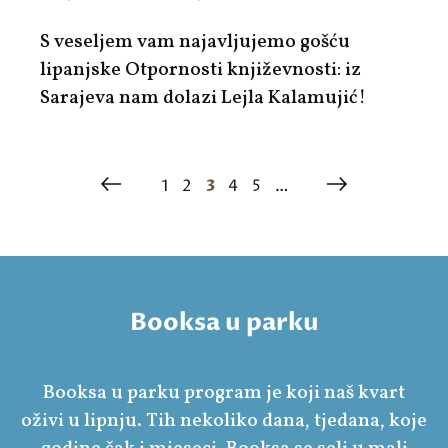
S veseljem vam najavljujemo gošću
lipanjske Otpornosti književnosti: iz
Sarajeva nam dolazi Lejla Kalamujić!
1
2
3
4
5
…
Booksa u parku
Booksa u parku program je koji naš kvart
oživi u lipnju. Tih nekoliko dana, tjedana, koje