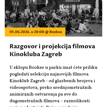
05.06.2026. u 20:00 @ Booksa
Razgovor i projekcija filmova
Kinokluba Zagreb
U sklopu Bookse u parku imat ćete priliku
pogledati selekciju najnovijih filmova
Kinoklub Zagreb - od glazbenih brojeva i
videospotova, preko srednjometražnih
animiranih ostvarenja pa sve do
dugometražnih filmova – raznolikosti