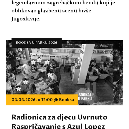
legendarnom zagrebačkom bendu koji je
oblikovao glazbenu scenu bivše
Jugoslavije.
BOOKSA U PARKU 2026
06.06.2026. u 12:00 @ Booksa
Radionica za djecu Uvrnuto
Raspričavanje s Azul Lopez