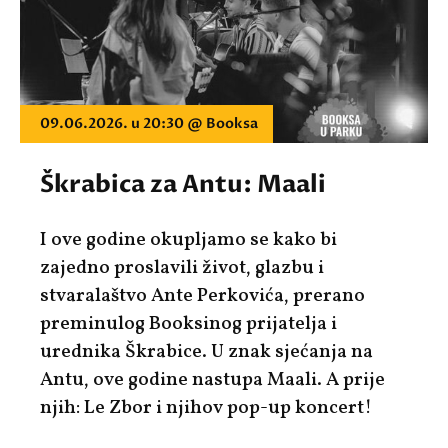
09.06.2026. u 20:30 @ Booksa
Škrabica za Antu: Maali
I ove godine okupljamo se kako bi
zajedno proslavili život, glazbu i
stvaralaštvo
Ante Perkovića
, prerano
preminulog Booksinog prijatelja i
urednika Škrabice. U znak sjećanja na
Antu, ove godine nastupa
Maali
. A prije
njih: Le Zbor i njihov pop-up koncert!