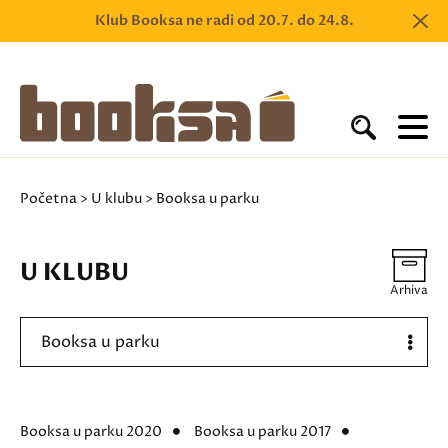
Klub Booksa ne radi od 20.7. do 24.8.
Početna
>
U klubu
> Booksa u parku
U KLUBU
Arhiva
Booksa u parku
Booksa u parku 2020
Booksa u parku 2017