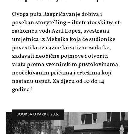
Ovoga puta Raspričavanje dobiva i
poseban storytelling – ilustratorski twist:
radionicu vodi Azul Lopez, svestrana
umjetnica iz Meksika koja će sudionike
povesti kroz razne kreativne zadatke,
zadavati neobične pojmove i otvoriti
vrata prema svemirskim pustolovinama,
neočekivanim pričama i crtežima koji
nastanu usput. Za djecu od 10 do 14
godina!
BOOKSA U PARKU 2026