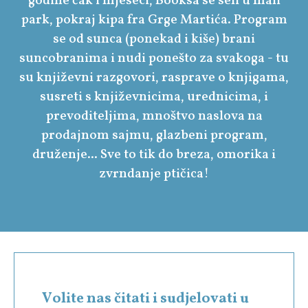
godine čak i mjeseci, Booksa se seli u mali
park, pokraj kipa fra Grge Martića. Program
se od sunca (ponekad i kiše) brani
suncobranima i nudi ponešto za svakoga - tu
su književni razgovori, rasprave o knjigama,
susreti s književnicima, urednicima, i
prevoditeljima, mnoštvo naslova na
prodajnom sajmu, glazbeni program,
druženje... Sve to tik do breza, omorika i
zvrndanje ptičica!
Volite nas čitati i sudjelovati u