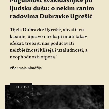
Pogubnost svakidašnjice po
ljudsku dušu: o nekim ranim
radovima Dubravke Ugrešić
'Djela Dubravke Ugrešić, shvatit ću
kasnije, upravo i trebaju imati takav
efekat: trebaju nas podučavati
neizbježnosti klišeja i uzaludnosti, a
neophodnosti otpora.'
Piše:
Maja Abadžija
U FOKUSU