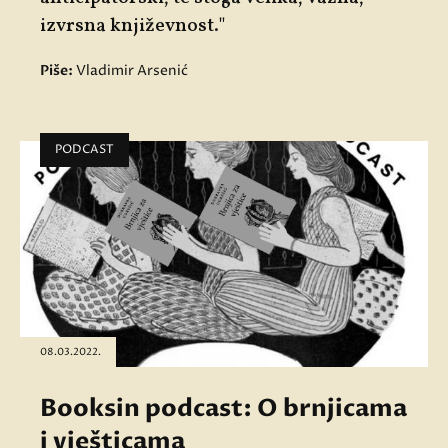
izvrsna književnost."
Piše:
Vladimir Arsenić
PODCAST
08.03.2022.
Booksin podcast: O brnjicama
i vješticama