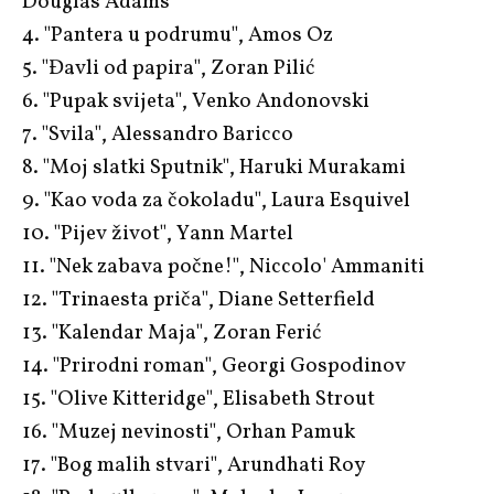
Douglas Adams
4. "Pantera u podrumu", Amos Oz
5. "Đavli od papira", Zoran Pilić
6. "Pupak svijeta", Venko Andonovski
7. "Svila", Alessandro Baricco
8. "Moj slatki Sputnik", Haruki Murakami
9. "Kao voda za čokoladu", Laura Esquivel
10. "Pijev život", Yann Martel
11. "Nek zabava počne!", Niccolo' Ammaniti
12. "Trinaesta priča", Diane Setterfield
13. "Kalendar Maja", Zoran Ferić
14. "Prirodni roman", Georgi Gospodinov
15. "Olive Kitteridge", Elisabeth Strout
16. "Muzej nevinosti", Orhan Pamuk
17. "Bog malih stvari", Arundhati Roy