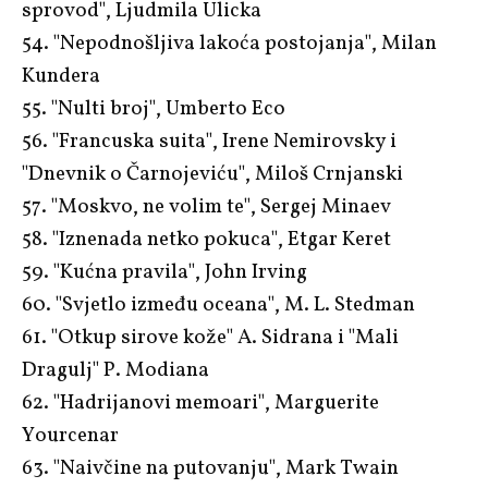
sprovod", Ljudmila Ulicka
54. "Nepodnošljiva lakoća postojanja", Milan
Kundera
55. "Nulti broj", Umberto Eco
56. "Francuska suita", Irene Nemirovsky i
"Dnevnik o Čarnojeviću", Miloš Crnjanski
57. "Moskvo, ne volim te", Sergej Minaev
58. "Iznenada netko pokuca", Etgar Keret
59. "Kućna pravila", John Irving
60. "Svjetlo između oceana", M. L. Stedman
61. "Otkup sirove kože" A. Sidrana i "Mali
Dragulj" P. Modiana
62. "Hadrijanovi memoari", Marguerite
Yourcenar
63. "Naivčine na putovanju", Mark Twain