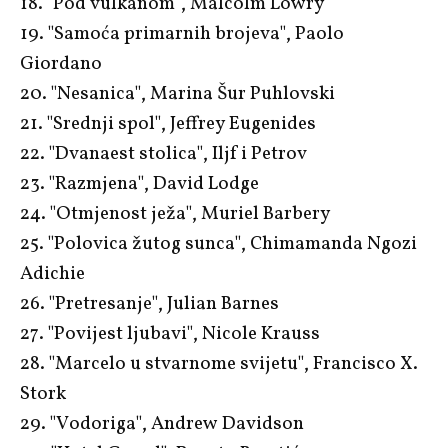
18. "Pod vulkanom", Malcolm Lowry
19. "Samoća primarnih brojeva", Paolo
Giordano
20. "Nesanica", Marina Šur Puhlovski
21. "Srednji spol", Jeffrey Eugenides
22. "Dvanaest stolica", Iljf i Petrov
23. "Razmjena", David Lodge
24. "Otmjenost ježa", Muriel Barbery
25. "Polovica žutog sunca", Chimamanda Ngozi
Adichie
26. "Pretresanje", Julian Barnes
27. "Povijest ljubavi", Nicole Krauss
28. "Marcelo u stvarnome svijetu", Francisco X.
Stork
29. "Vodoriga", Andrew Davidson