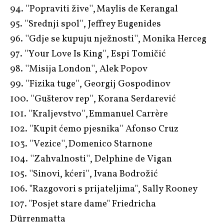
94. ''Popraviti žive'', Maylis de Kerangal
95. ''Srednji spol'', Jeffrey Eugenides
96. ''Gdje se kupuju nježnosti'', Monika Herceg
97. ''Your Love Is King'', Espi Tomičić
98. ''Misija London'', Alek Popov
99. ''Fizika tuge'', Georgij Gospodinov
100. ''Gušterov rep'', Korana Serdarević
101. ''Kraljevstvo'', Emmanuel Carrère
102. ''Kupit ćemo pjesnika'' Afonso Cruz
103. ''Vezice'', Domenico Starnone
104. ''Zahvalnosti'', Delphine de Vigan
105. ''Sinovi, kćeri'', Ivana Bodrožić
106. "Razgovori s prijateljima", Sally Rooney
107. "Posjet stare dame" Friedricha
Dürrenmatta