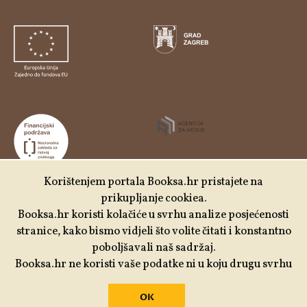
Korištenjem portala Booksa.hr pristajete na
prikupljanje cookiea.
Udruga Kulturtreger je korisnik institucionalne podrške
Booksa.hr koristi kolačiće u svrhu analize posjećenosti
Nacionalne zaklade za razvoj civilnoga društva za
stranice, kako bismo vidjeli što volite čitati i konstantno
stabilizaciju i/ili razvoj udruge u području demokratizacije i
poboljšavali naš sadržaj.
društvenog razvoja.
Booksa.hr ne koristi vaše podatke ni u koju drugu svrhu
OK
Izrada:
Slobodna domena