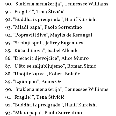
90. ''Staklena menažerija'', Tennessee Williams
91. ''Fragile!'', Tena Štivičić
92. ''Buddha iz predgrađa'', Hanif Kureishi
93. ''Mladi papa'', Paolo Sorrentino
94. ''Popraviti žive'', Maylis de Kerangal
95. ''Srednji spol'', Jeffrey Eugenides
85. ''Kuća duhova'', Isabel Allende
86. ''Dječaci i djevojčice'', Alice Munro
87. ''U što se zaljubljujemo'', Roman Simić
88. ''Ubojite kurve'', Robert Bolaño
89. ''Izgubljeni'', Amos Oz
90. ''Staklena menažerija'', Tennessee Williams
91. ''Fragile!'', Tena Štivičić
92. ''Buddha iz predgrađa'', Hanif Kureishi
93. ''Mladi papa'', Paolo Sorrentino