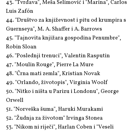
43. "Tvrđava", Meša Selimović i "Marina", Carlos
Luis Zafón
44. "Društvo za književnost i pitu od krumpira s
Guernseya", M. A. Shaffer i A. Barrows
45. "Tajnovita knjižara gospodina Penumbre",
Robin Sloan
46. "Poslednji trenuci", Valentin Rasputin
47. "Moulin Rouge", Pierre La Mure
48. "Črna mati zemla", Kristian Novak
49. "Orlando, životopis", Virginia Woolf
50. "Nitko i ništa u Parizu i Londonu", George
Orwell
51. "Norveška šuma", Haruki Murakami
52. "Žudnja za životom" Irvinga Stonea
53. "Nikom ni riječi", Harlan Coben i "Veseli