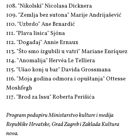
108. "Nikolski" Nicolasa Dicknera
109. "Zemlja bez sutona" Marije Andrijašević
110. "Uzbrdo" Ane Brnardić
111. "Plava lisica" Sjóna
112. "Događaj" Annie Ernaux
113. "Što smo izgubili u vatri" Mariane Enríquez
114. "Anomalija" Hervéa Le Telliera
115. "Ušao konj u bar" Davida Grossmana
116. "Moja godina odmora i opuštanja" Ottesse
Moshfegh
117. "Brod za Issu" Roberta Perišića
Program podupiru Ministarstvo kulture i medija
Republike Hrvatske, Grad Zagreb i Zaklada Kultura
nova.