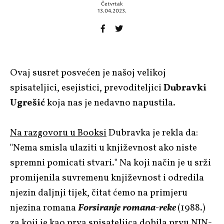
Četvrtak
13.04.2023.
Ovaj susret posvećen je našoj velikoj
spisateljici, esejistici, prevoditeljici
Dubravki
Ugrešić
koja nas je nedavno napustila.
Na razgovoru u Booksi
Dubravka je rekla da:
"Nema smisla ulaziti u književnost ako niste
spremni pomicati stvari." Na koji način je u srži
promijenila suvremenu književnost i odredila
njezin daljnji tijek, čitat ćemo na primjeru
njezina romana
Forsiranje romana-reke
(1988.)
za koji je kao prva spisateljica dobila prvu NIN-