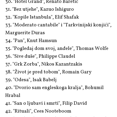
30. "Hotel Grand", Renato Baretić
31. "Bez utjehe", Kazuo Ishiguro
32. "Kopile Istanbula", Elif Shafak
33. "Moderato cantabile" i "Tarkvinijski konjići",
Marguerite Duras
34. "Pan", Knut Hamsun
35. "Pogledaj dom svoj, anđele", Thomas Wolfe
36. "Sive duše", Philippe Claudel
37. "Grk Zorba", Nikos Kazantzakis
38. "Život je pred tobom", Romain Gary
39. "Odesa", Isak Babelj
40. "Dvorio sam engleskoga kralja", Bohumil
Hrabal
41. "San o ljubavi i smrti", Filip David
42. "Rituali", Cees Nooteboom