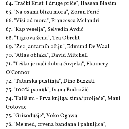
64. "Irački Krist: I druge priče", Hassan Blasim
65. "Na osami blizu mora", Zoran Ferić
66. "Viši od mora", Francesca Melandri
67. "Kap veselja", Selvedin Avdić
68. "Tigrova žena", Tea Obreht
69. "Zec jantarnih očiju", Edmund De Waal
70. "Atlas oblaka", David Mitchell
71. "Teško je naći dobra čovjeka", Flannery
O'Connor
72. "Tatarska pustinja", Dino Buzzati
73. "100% pamuk", Ivana Bodrožić
74. "Fališ mi - Prva knjiga: zima/proljeće", Mani
Gotovac
75. "Grizodušje", Yoko Ogawa
76. "Me'med, crvena bandana i pahuljica",