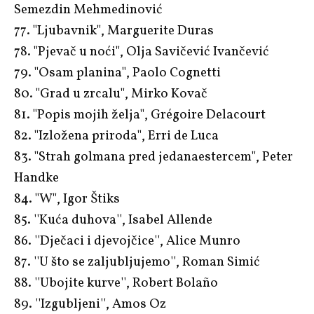
Semezdin Mehmedinović
77. "Ljubavnik", Marguerite Duras
78. "Pjevač u noći", Olja Savičević Ivančević
79. "Osam planina", Paolo Cognetti
80. "Grad u zrcalu", Mirko Kovač
81. "Popis mojih želja", Grégoire Delacourt
82. "Izložena priroda", Erri de Luca
83. "Strah golmana pred jedanaestercem", Peter
Handke
84. "W", Igor Štiks
85. ''Kuća duhova'', Isabel Allende
86. ''Dječaci i djevojčice'', Alice Munro
87. ''U što se zaljubljujemo'', Roman Simić
88. ''Ubojite kurve'', Robert Bolaño
89. ''Izgubljeni'', Amos Oz