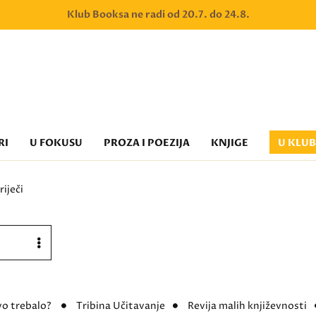
Klub Booksa ne radi od 20.7. do 24.8.
RI
U FOKUSU
PROZA I POEZIJA
KNJIGE
U KLU
riječi
vo trebalo?
Tribina Učitavanje
Revija malih književnosti