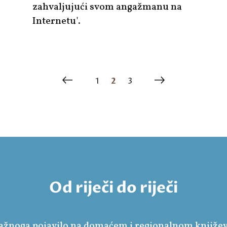
zahvaljujući svom angažmanu na
Internetu'.
1
2
3
Od riječi do riječi
 važnoga pojavilo na domaćem i regionalnom knjiž