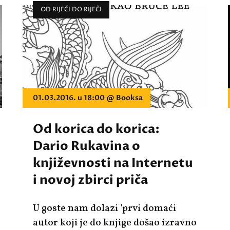
OD RIJEČI DO RIJEČI
01.03.2016. u 18:00 @ Booksa
Od korica do korica:
Dario Rukavina o
književnosti na Internetu
i novoj zbirci priča
U goste nam dolazi 'prvi domaći
autor koji je do knjige došao izravno