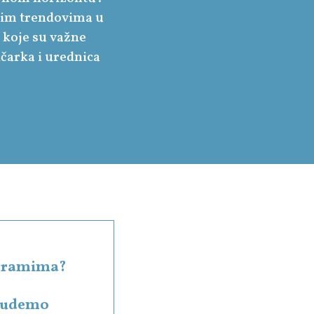
novim trendovima u
 koje su važne
ičarka i urednica
rogramima?
 budemo