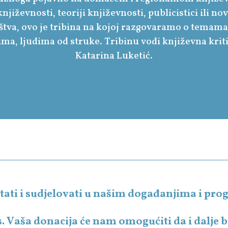
 književnosti, teoriji književnosti, publicistici ili 
aštva, ovo je tribina na kojoj razgovaramo o temama
jima, ljudima od struke. Tribinu vodi književna krit
Katarina Luketić.
čitati i sudjelovati u našim događanjima i p
s. Vaša donacija će nam omogućiti da i dalje