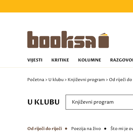
VIJESTI
KRITIKE
KOLUMNE
RAZGOVO
Početna
>
U klubu
>
Književni program
> Od riječi do 
U KLUBU
Književni program
Od riječi do riječi
Poezija na živo
Što mi je o