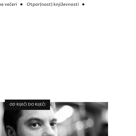
e večeri
Otpor(nost) književnosti
OD RIJEČI DO RIJEČI