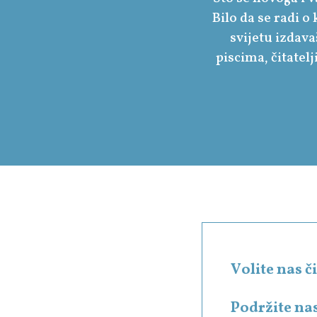
Bilo da se radi o
svijetu izdav
piscima, čitatel
Volite nas 
Podržite na