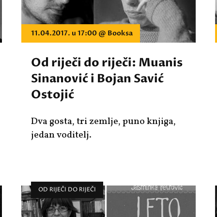
11.04.2017. u 17:00 @ Booksa
Od riječi do riječi: Muanis
Sinanović i Bojan Savić
Ostojić
Dva gosta, tri zemlje, puno knjiga,
jedan voditelj.
OD RIJEČI DO RIJEČI