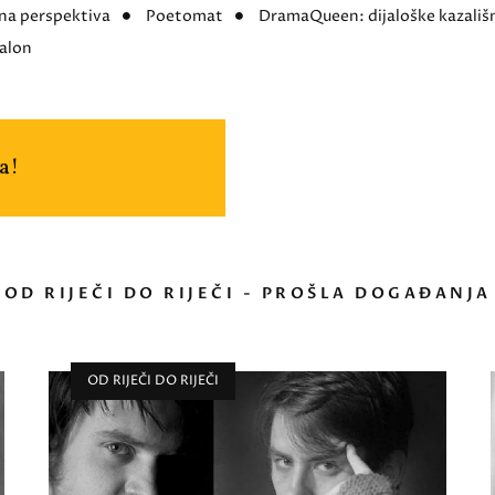
na perspektiva
Poetomat
DramaQueen: dijaloške kazališn
salon
a!
OD RIJEČI DO RIJEČI - PROŠLA DOGAĐANJA
OD RIJEČI DO RIJEČI