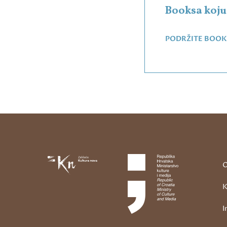
Booksa koju 
PODRŽITE BOOK
O
K
I