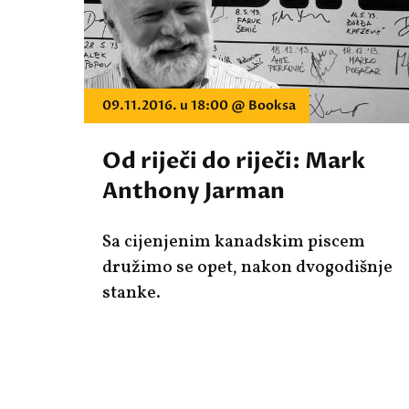
09.11.2016. u 18:00 @ Booksa
Od riječi do riječi: Mark
Anthony Jarman
Sa cijenjenim kanadskim piscem
družimo se opet, nakon dvogodišnje
stanke.