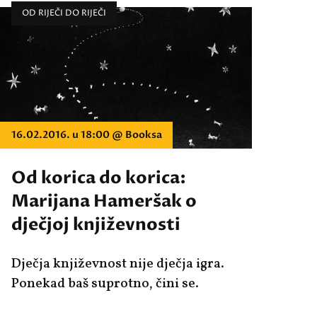
OD RIJEČI DO RIJEČI
16.02.2016. u 18:00 @ Booksa
Od korica do korica:
Marijana Hameršak o
dječjoj književnosti
Dječja književnost nije dječja igra.
Ponekad baš suprotno, čini se.