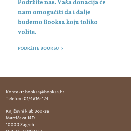
Podržite nas. Vaša donacija će
nam omogućiti da i dalje
budemo Booksa koju toliko
volite.
PODRŽITE BOOKSU >
Kontakt: booksa@booksa.hr
Telefon: 01/4616-124
Književni klub Booksa
Martićeva 14D
10000 Zagreb