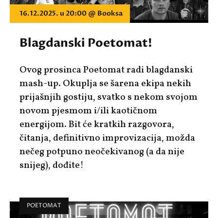
16.12.2025. u 20:00 @ Booksa
Blagdanski Poetomat!
Ovog prosinca Poetomat radi blagdanski
mash-up
. Okuplja se šarena ekipa nekih
prijašnjih gostiju, svatko s nekom svojom
novom pjesmom i/ili kaotičnom
energijom. Bit će kratkih razgovora,
čitanja, definitivno improvizacija, možda
nečeg potpuno neočekivanog (a da nije
snijeg), dođite!
POETOMAT