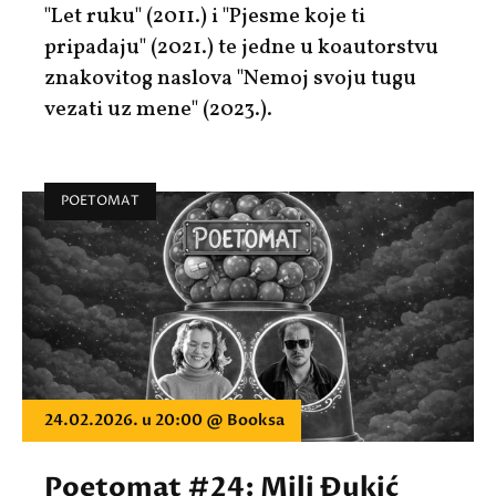
"Let ruku" (2011.) i "Pjesme koje ti
pripadaju" (2021.) te jedne u koautorstvu
znakovitog naslova "Nemoj svoju tugu
vezati uz mene" (2023.).
POETOMAT
24.02.2026. u 20:00 @ Booksa
Poetomat #24: Mili Đukić