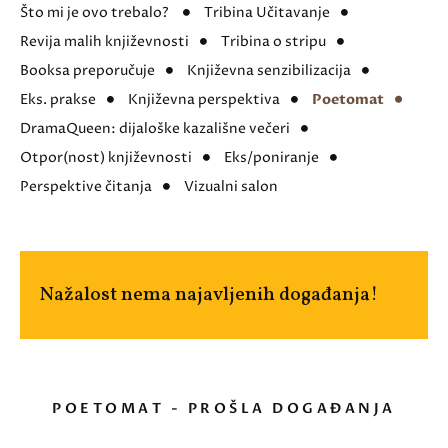
Što mi je ovo trebalo?
Tribina Učitavanje
Revija malih književnosti
Tribina o stripu
Booksa preporučuje
Književna senzibilizacija
Eks. prakse
Književna perspektiva
Poetomat
DramaQueen: dijaloške kazališne večeri
Otpor(nost) književnosti
Eks/poniranje
Perspektive čitanja
Vizualni salon
Nažalost nema najavljenih događanja!
POETOMAT - PROŠLA DOGAĐANJA