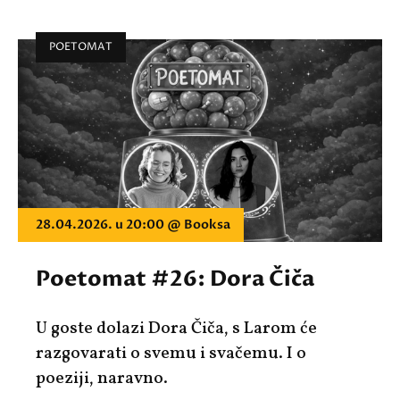
POETOMAT
28.04.2026. u 20:00 @ Booksa
Poetomat #26: Dora Čiča
U goste dolazi Dora Čiča, s Larom će
razgovarati o svemu i svačemu. I o
poeziji, naravno.