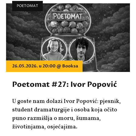
POETOMAT
26.05.2026. u 20:00 @ Booksa
Poetomat #27: Ivor Popović
U goste nam dolazi
Ivor Popović
: pjesnik,
student dramaturgije i osoba koja očito
puno razmišlja o moru, šumama,
životinjama, osjećajima.