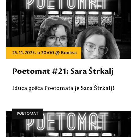
25.11.2025. u 20:00 @ Booksa
Poetomat #21: Sara Štrkalj
Iduća gošća Poetomata je Sara Štrkalj!
POETOMAT