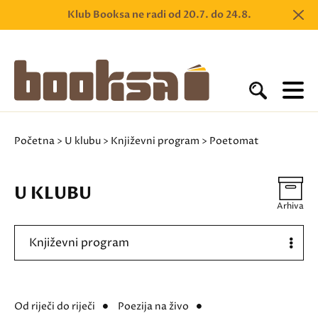
Klub Booksa ne radi od 20.7. do 24.8.
Početna
>
U klubu
>
Književni program
> Poetomat
U KLUBU
Arhiva
Književni program
Od riječi do riječi
Poezija na živo