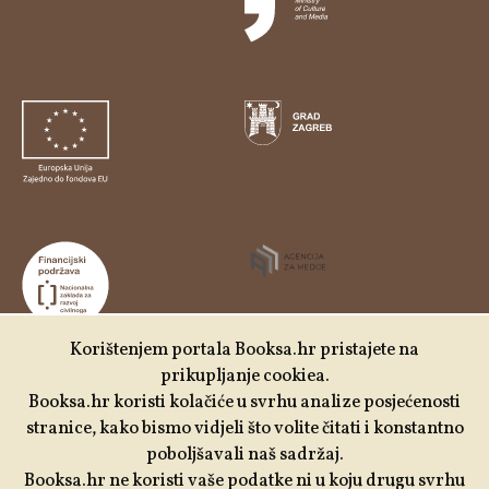
Korištenjem portala Booksa.hr pristajete na
prikupljanje cookiea.
Udruga Kulturtreger je korisnik institucionalne podrške
Booksa.hr koristi kolačiće u svrhu analize posjećenosti
Nacionalne zaklade za razvoj civilnoga društva za
stranice, kako bismo vidjeli što volite čitati i konstantno
stabilizaciju i/ili razvoj udruge u području demokratizacije i
poboljšavali naš sadržaj.
društvenog razvoja.
Booksa.hr ne koristi vaše podatke ni u koju drugu svrhu