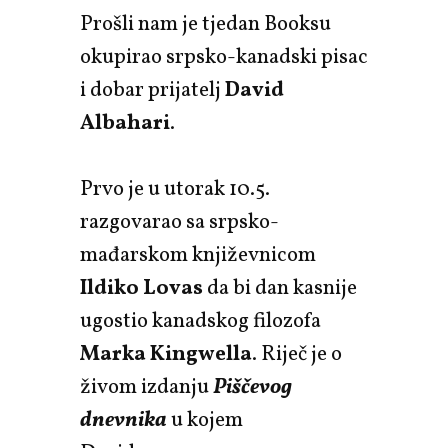
Prošli nam je tjedan Booksu
okupirao srpsko-kanadski pisac
i dobar prijatelj
David
Albahari
.
Prvo je u utorak 10.5.
razgovarao sa srpsko-
mađarskom književnicom
Ildiko Lovas
da bi dan kasnije
ugostio kanadskog filozofa
Marka Kingwella
. Riječ je o
živom izdanju
Piščevog
dnevnika
u kojem