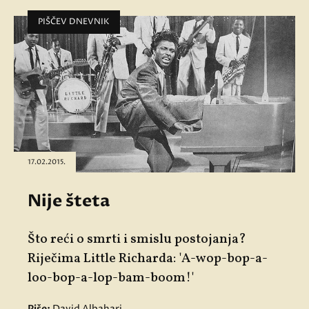
PIŠČEV DNEVNIK
17.02.2015.
Nije šteta
Što reći o smrti i smislu postojanja?
Riječima Little Richarda: 'A-wop-bop-a-
loo-bop-a-lop-bam-boom!'
Piše:
David Albahari