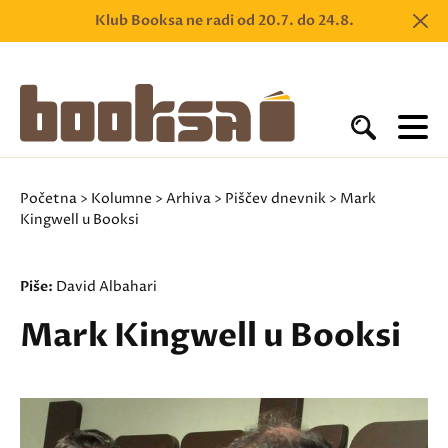
Klub Booksa ne radi od 20.7. do 24.8.
Početna
>
Kolumne
>
Arhiva
>
Piščev dnevnik
> Mark
Kingwell u Booksi
Piše:
David Albahari
Mark Kingwell u Booksi