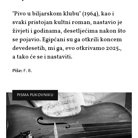
"Pivo u biljarskom klubu" (1964), kao i
svaki pristojan kultni roman, nastavio je
živjeti i godinama, desetljećima nakon što
se pojavio. Egipćani su ga otkrili koncem
devedesetih, mi ga, evo otkrivamo 2025.,
a tako će se i nastaviti.
Piše:
F. B.
PISMA PUKOVNIKU