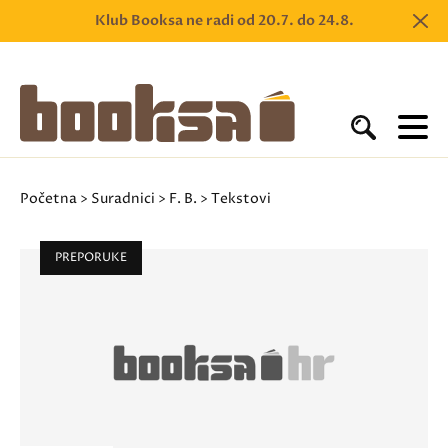
Klub Booksa ne radi od 20.7. do 24.8.
Početna
>
Suradnici
>
F. B.
> Tekstovi
PREPORUKE