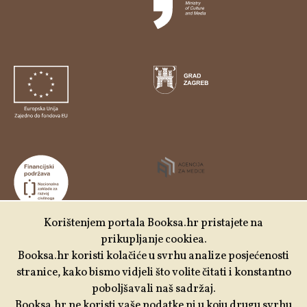
Korištenjem portala Booksa.hr pristajete na
prikupljanje cookiea.
Udruga Kulturtreger je korisnik institucionalne podrške
Booksa.hr koristi kolačiće u svrhu analize posjećenosti
Nacionalne zaklade za razvoj civilnoga društva za
stranice, kako bismo vidjeli što volite čitati i konstantno
stabilizaciju i/ili razvoj udruge u području demokratizacije i
poboljšavali naš sadržaj.
društvenog razvoja.
Booksa.hr ne koristi vaše podatke ni u koju drugu svrhu