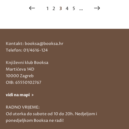
1
2
3
4
5
…
Kontakt: booksa@booksa.hr
Telefon: 01/4616-124
Književni klub Booksa
Martićeva 14D
10000 Zagreb
OIB: 65550102767
vidi na mapi >
RADNO VRIJEME:
Od utorka do subote od 10 do 20h. Nedjeljom i
ponedjeljkom Booksa ne radi!