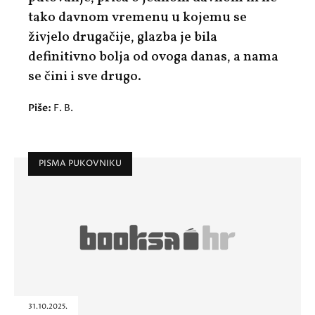
tako davnom vremenu u kojemu se
živjelo drugačije, glazba je bila
definitivno bolja od ovoga danas, a nama
se čini i sve drugo.
Piše:
F. B.
PISMA PUKOVNIKU
31.10.2025.