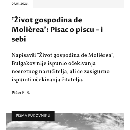
07.01.2026.
'Život gospodina de
Molièrea': Pisac o piscu – i
sebi
Napisavši "Život gospodina de Molièrea",
Bulgakov nije ispunio očekivanja
nesretnog naručitelja, ali će zasigurno
ispuniti očekivanja čitatelja.
Piše:
F. B.
PISMA PUKOVNIKU