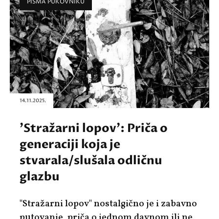
PISMA PUKOVNIKU
14.11.2025.
'Stražarni lopov': Priča o
generaciji koja je
stvarala/slušala odličnu
glazbu
"Stražarni lopov" nostalgično je i zabavno
putovanje, priča o jednom davnom ili ne