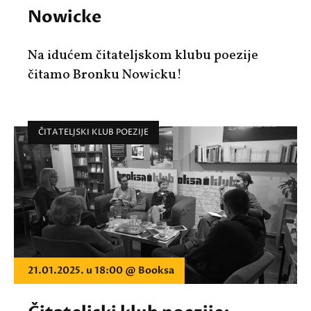
Nowicke
Na idućem čitateljskom klubu poezije
čitamo Bronku Nowicku!
ČITATELJSKI KLUB POEZIJE
21.01.2025. u 18:00 @ Booksa