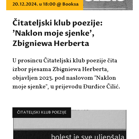
20.12.2024. u 18:00 @ Booksa
Čitateljski klub poezije:
'Naklon moje sjenke',
Zbigniewa Herberta
U prosincu Čitateljski klub poezije čita
izbor pjesama
Zbigniewa Herberta
,
objavljen 2023. pod naslovom
"Naklon
moje sjenke"
, u prijevodu Đurđice Čilić.
ČITATELJSKI KLUB POEZIJE