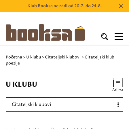
Klub Booksa ne radi od 20.7. do 24.8.
Početna
>
U klubu
>
Čitateljski klubovi
> Čitateljski klub
poezije
U KLUBU
Arhiva
Čitateljski klubovi