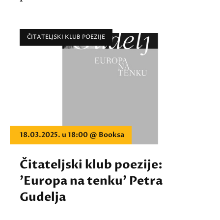
ČITATELJSKI KLUB POEZIJE
18.03.2025. u 18:00 @ Booksa
Čitateljski klub poezije:
'Europa na tenku' Petra
Gudelja