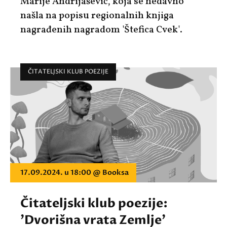
Marije Andrijašević,
koja se nedavno
našla na popisu regionalnih knjiga
nagrađenih nagradom
'Štefica Cvek'.
ČITATELJSKI KLUB POEZIJE
17.09.2024. u 18:00 @ Booksa
Čitateljski klub poezije:
'Dvorišna vrata Zemlje'