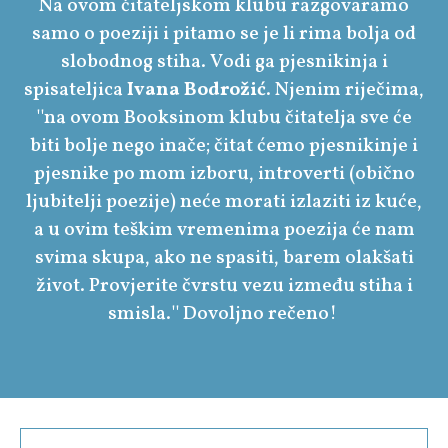
Na ovom čitateljskom klubu razgovaramo
samo o poeziji i pitamo se je li rima bolja od
slobodnog stiha. Vodi ga pjesnikinja i
spisateljica
Ivana Bodrožić
. Njenim riječima,
''na ovom Booksinom klubu čitatelja sve će
biti bolje nego inače; čitat ćemo pjesnikinje i
pjesnike po mom izboru, introverti (obično
ljubitelji poezije) neće morati izlaziti iz kuće,
a u ovim teškim vremenima poezija će nam
svima skupa, ako ne spasiti, barem olakšati
život. Provjerite čvrstu vezu između stiha i
smisla.'' Dovoljno rečeno!