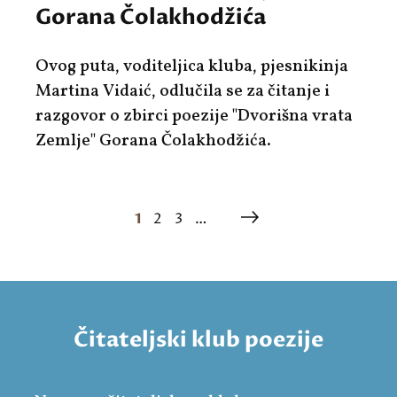
Gorana Čolakhodžića
Ovog puta, voditeljica kluba, pjesnikinja
Martina Vidaić
, odlučila se za čitanje i
razgovor o zbirci poezije "
Dvorišna vrata
Zemlje"
Gorana Čolakhodžića
.
1
2
3
…
Čitateljski klub poezije