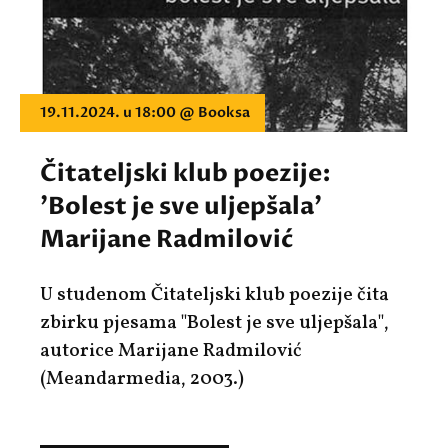
19.11.2024. u 18:00 @ Booksa
Čitateljski klub poezije:
'Bolest je sve uljepšala'
Marijane Radmilović
U studenom Čitateljski klub poezije čita
zbirku pjesama
"Bolest je sve uljepšala"
,
autorice
Marijane Radmilović
(Meandarmedia, 2003.)