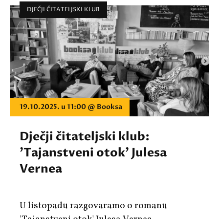
DJEČJI ČITATELJSKI KLUB
19.10.2025. u 11:00 @ Booksa
Dječji čitateljski klub:
'Tajanstveni otok' Julesa
Vernea
U listopadu razgovaramo o romanu