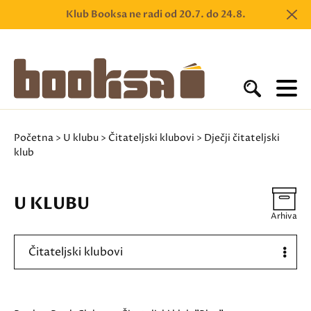
Klub Booksa ne radi od 20.7. do 24.8.
Početna
>
U klubu
>
Čitateljski klubovi
> Dječji čitateljski
klub
U KLUBU
Arhiva
Čitateljski klubovi