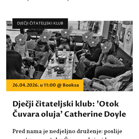
DJEČJI ČITATELJSKI KLUB
26.04.2026. u 11:00 @ Booksa
Dječji čitateljski klub: 'Otok
Čuvara oluja' Catherine Doyle
Pred nama je nedjeljno druženje: poslije