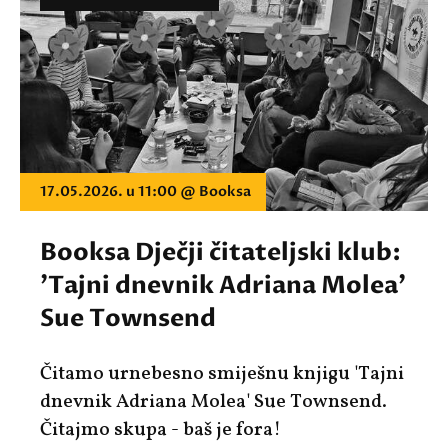
17.05.2026. u 11:00 @ Booksa
Booksa Dječji čitateljski klub:
'Tajni dnevnik Adriana Molea'
Sue Townsend
Čitamo urnebesno smiješnu knjigu 'Tajni
dnevnik Adriana Molea' Sue Townsend.
Čitajmo skupa - baš je fora!