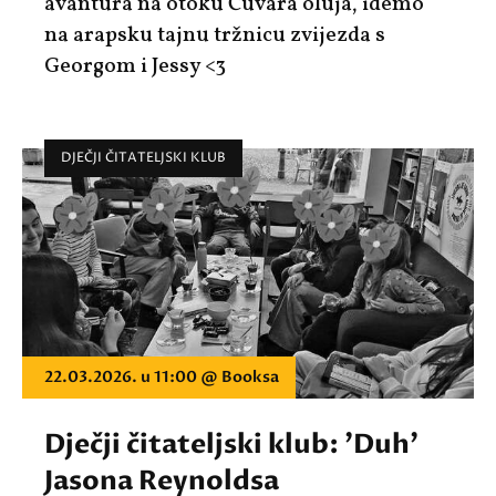
avantura na otoku Čuvara oluja, idemo
na arapsku tajnu tržnicu zvijezda s
Georgom i Jessy <3
DJEČJI ČITATELJSKI KLUB
22.03.2026. u 11:00 @ Booksa
Dječji čitateljski klub: 'Duh'
Jasona Reynoldsa