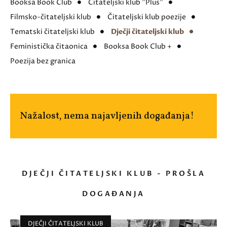
Booksa Book Club
Čitateljski klub "Plus"
Filmsko-čitateljski klub
Čitateljski klub poezije
Tematski čitateljski klub
Dječji čitateljski klub
Feministička čitaonica
Booksa Book Club +
Poezija bez granica
Nažalost, nema najavljenih događanja!
DJEČJI ČITATELJSKI KLUB - PROŠLA
DOGAĐANJA
DJEČJI ČITATELJSKI KLUB