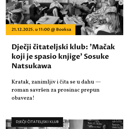
21.12.2025. u 11:00 @ Booksa
Dječji čitateljski klub: 'Mačak
koji je spasio knjige' Sosuke
Natsukawa
Kratak, zanimljiv i čita se u dahu —
roman savršen za prosinac prepun
obaveza!
DJEČJI ČITATELJSKI KLUB