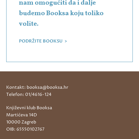
nam omogućiti da i dalje
budemo Booksa koju toliko
volite.
PODRŽITE BOOKSU >
Kontakt: booksa@booksa.hr
Telefon: 01/4616-124
Književni klub Booksa
Martićeva 14D
10000 Zagreb
OIB: 65550102767