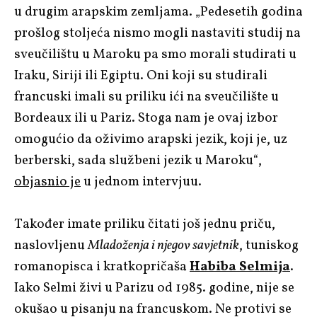
u drugim arapskim zemljama. „Pedesetih godina
prošlog stoljeća nismo mogli nastaviti studij na
sveučilištu u Maroku pa smo morali studirati u
Iraku, Siriji ili Egiptu. Oni koji su studirali
francuski imali su priliku ići na sveučilište u
Bordeaux ili u Pariz. Stoga nam je ovaj izbor
omogućio da oživimo arapski jezik, koji je, uz
berberski, sada službeni jezik u Maroku“,
objasnio je
u jednom intervjuu.
Također imate priliku čitati još jednu priču,
naslovljenu
Mladoženja i njegov savjetnik
, tuniskog
romanopisca i kratkopričaša
Habiba Selmija
.
Iako Selmi živi u Parizu od 1985. godine, nije se
okušao u pisanju na francuskom. Ne protivi se