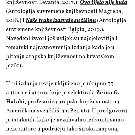
književnosti Levanta, 2017.),
Ovo tijelo nije kuća
(Antologija suvremene književnosti Magreba,
2018.) i
Naše trube izazvale su tišinu
(Antologija
suvremene književnosti Egipta, 2019.).
Navedeni izvori još uvijek su najcjelovitija i
tematski najraznovrsnija izdanja kada je u
pitanju arapska književnost na hrvatskom
jeziku.
U tri izdanja revije uključeno je ukupno 33
autorice i autora koje je selektirala
Zeina G.
Halabi
, profesorica arapske književnosti na
Američkom sveučilištu u Bejrutu. U predgovoru
je istaknula kako je nezahvalno izdvojiti samo
neke autore u području tako široka raspona,