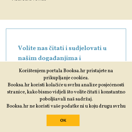
Volite nas čitati i sudjelovati u
našim događanjima i
programima?
Korištenjem portala Booksa.hr pristajete na
prikupljanje cookiea.
Podržite nas. Vaša donacija će
Booksa.hr koristi kolačiće u svrhu analize posjećenosti
stranice, kako bismo vidjeli što volite čitati i konstantno
nam omogućiti da i dalje
poboljšavali naš sadržaj.
budemo Booksa koju toliko
Booksa.hr ne koristi vaše podatke ni u koju drugu svrhu
volite.
OK
PODRŽITE BOOKSU >