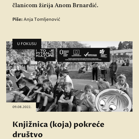
članicom žirija Anom Brnardić.
Piše:
Anja Tomljenović
U FOKUSU
09.08.2022.
Knjižnica (koja) pokreće
društvo