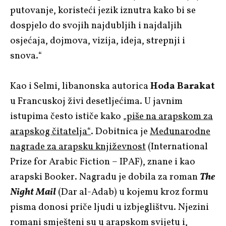
putovanje, koristeći jezik iznutra kako bi se
dospjelo do svojih najdubljih i najdaljih
osjećaja, dojmova, vizija, ideja, strepnji i
snova.“
Kao i Selmi, libanonska autorica
Hoda Barakat
u Francuskoj živi desetljećima. U javnim
istupima često ističe kako
„piše na arapskom za
arapskog čitatelja“
. Dobitnica je
Međunarodne
nagrade za arapsku književnost
(International
Prize for Arabic Fiction – IPAF), znane i kao
arapski Booker. Nagradu je dobila za roman
The
Night Mail
(Dar al-Adab) u kojemu kroz formu
pisma donosi priče ljudi u izbjeglištvu. Njezini
romani smješteni su u arapskom svijetu i,