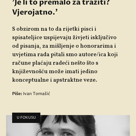
'Je li to premalo za tražiti?
Vjerojatno.'
S obzirom na to da rijetki pisci i
spisateljice uspijevaju živjeti isključivo
od pisanja, za mišljenje o honorarima i
uvjetima rada pitali smo autore/ica koji
račune plaćaju radeći nešto što s
književnošću može imati jedino
konceptualne i apstraktne veze.
Piše:
Ivan Tomašić
U FOKUSU