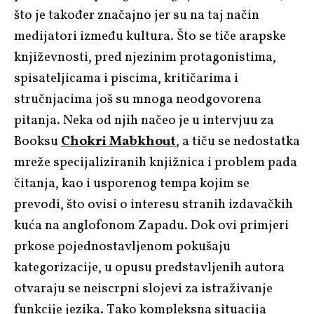
što je također značajno jer su na taj način
medijatori između kultura. Što se tiče arapske
književnosti, pred njezinim protagonistima,
spisateljicama i piscima, kritičarima i
stručnjacima još su mnoga neodgovorena
pitanja. Neka od njih načeo je u intervjuu za
Booksu
Chokri Mabkhout
, a tiču se nedostatka
mreže specijaliziranih knjižnica i problem pada
čitanja, kao i usporenog tempa kojim se
prevodi, što ovisi o interesu stranih izdavačkih
kuća na anglofonom Zapadu. Dok ovi primjeri
prkose pojednostavljenom pokušaju
kategorizacije, u opusu predstavljenih autora
otvaraju se neiscrpni slojevi za istraživanje
funkcije jezika. Tako kompleksna situacija