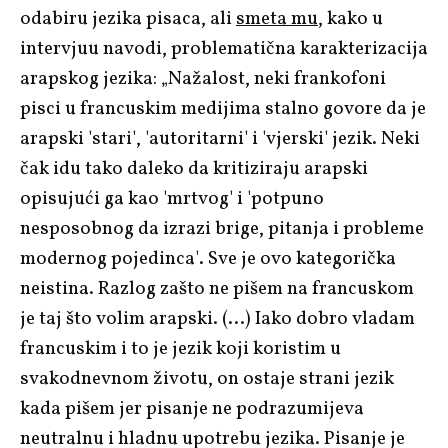
odabiru jezika pisaca, ali
smeta mu
, kako u
intervjuu navodi, problematična karakterizacija
arapskog jezika: „Nažalost, neki frankofoni
pisci u francuskim medijima stalno govore da je
arapski 'stari', 'autoritarni' i 'vjerski' jezik. Neki
čak idu tako daleko da kritiziraju arapski
opisujući ga kao 'mrtvog' i 'potpuno
nesposobnog da izrazi brige, pitanja i probleme
modernog pojedinca'. Sve je ovo kategorička
neistina. Razlog zašto ne pišem na francuskom
je taj što volim arapski. (…) Iako dobro vladam
francuskim i to je jezik koji koristim u
svakodnevnom životu, on ostaje strani jezik
kada pišem jer pisanje ne podrazumijeva
neutralnu i hladnu upotrebu jezika. Pisanje je