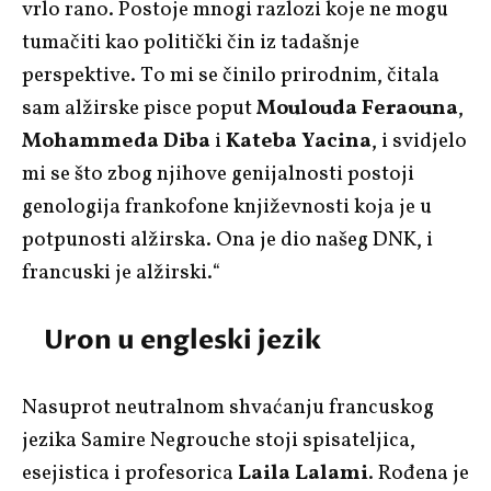
vrlo rano. Postoje mnogi razlozi koje ne mogu
tumačiti kao politički čin iz tadašnje
perspektive. To mi se činilo prirodnim, čitala
sam alžirske pisce poput
Moulouda Feraouna
,
Mohammeda Diba
i
Kateba Yacina
, i svidjelo
mi se što zbog njihove genijalnosti postoji
genologija frankofone književnosti koja je u
potpunosti alžirska. Ona je dio našeg DNK, i
francuski je alžirski.“
Uron u engleski jezik
Nasuprot neutralnom shvaćanju francuskog
jezika Samire Negrouche stoji spisateljica,
esejistica i profesorica
Laila Lalami
. Rođena je