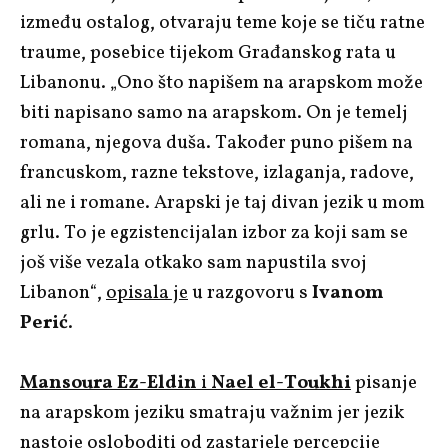
između ostalog, otvaraju teme koje se tiču ratne
traume, posebice tijekom Građanskog rata u
Libanonu. „Ono što napišem na arapskom može
biti napisano samo na arapskom. On je temelj
romana, njegova duša. Također puno pišem na
francuskom, razne tekstove, izlaganja, radove,
ali ne i romane. Arapski je taj divan jezik u mom
grlu. To je egzistencijalan izbor za koji sam se
još više vezala otkako sam napustila svoj
Libanon“,
opisala je
u razgovoru s
Ivanom
Perić
.
Mansoura Ez-Eldin
i
Nael el-Toukhi
pisanje
na arapskom jeziku smatraju važnim jer jezik
nastoje osloboditi od zastarjele percepcije