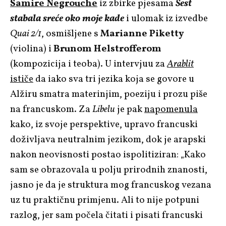
Samire Negrouche
iz zbirke pjesama
Šest
stabala sreće oko moje kade
i ulomak iz izvedbe
Quai 2/1
, osmišljene s
Marianne Piketty
(violina) i
Brunom Helstrofferom
(kompozicija i teoba). U intervjuu za
Arablit
ističe
da iako sva tri jezika koja se govore u
Alžiru
smatra materinjim, poeziju i prozu piše
na francuskom. Za
Libelu
je pak
napomenula
kako, iz svoje perspektive, upravo francuski
doživljava neutralnim jezikom, dok je arapski
nakon neovisnosti postao ispolitiziran: „Kako
sam se obrazovala u polju prirodnih znanosti,
jasno je da je struktura mog francuskog vezana
uz tu praktičnu primjenu. Ali to nije potpuni
razlog, jer sam počela čitati i pisati francuski